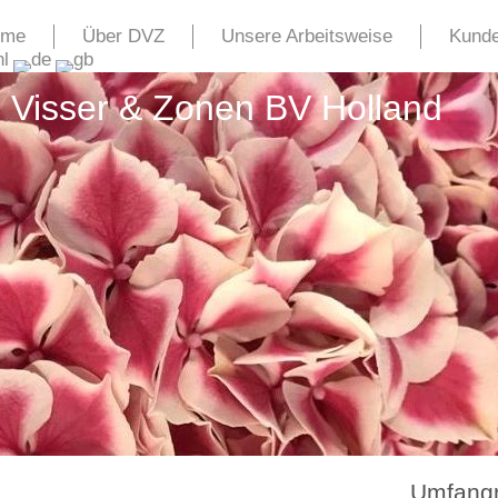
ome
Über DVZ
Unsere Arbeitsweise
Kund
 Visser & Zonen BV Holland
Umfangr