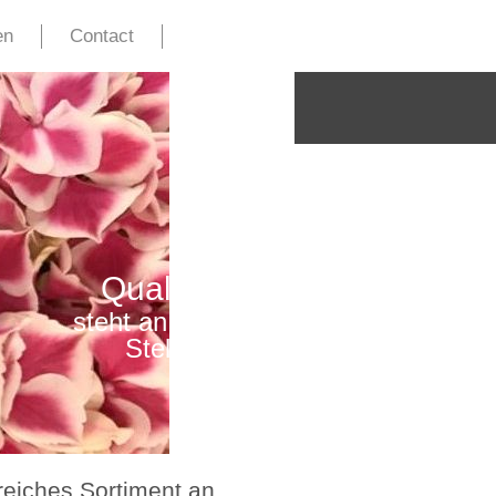
en
Contact
Qualität
steht an erster
Stelle
eiches Sortiment an